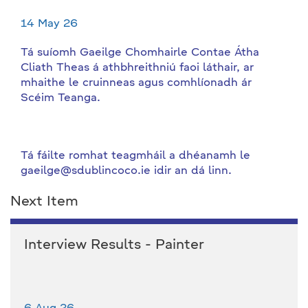
14 May 26
Tá suíomh Gaeilge Chomhairle Contae Átha
Cliath Theas á athbhreithniú faoi láthair, ar
mhaithe le cruinneas agus comhlíonadh ár
Scéim Teanga.
Tá fáilte romhat teagmháil a dhéanamh le
gaeilge@sdublincoco.ie idir an dá linn.
Next Item
Interview Results - Painter