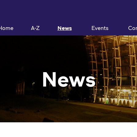
Home
A-Z
News
Events
Con
News