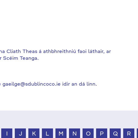
Cliath Theas á athbhreithniú faoi láthair, ar
ár Scéim Teanga.
 gaeilge@sdublincoco.ie idir an dá linn.
I
J
K
L
M
N
O
P
Q
R