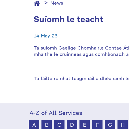
News
Suíomh le teacht
14 May 26
Tá suíomh Gaeilge Chomhairle Contae Átha 
mhaithe le cruinneas agus comhlíonadh 
Tá fáilte romhat teagmháil a dhéanamh le
A-Z of All Services
A
B
C
D
E
F
G
H