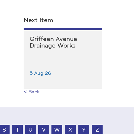
Next Item
Griffeen Avenue
Drainage Works
5 Aug 26
< Back
S
T
U
V
W
X
Y
Z