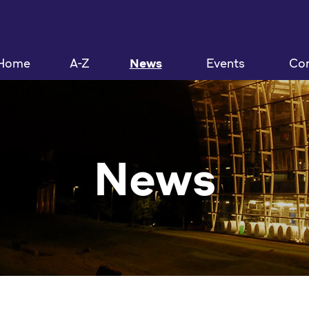
Home
A-Z
News
Events
Con
News