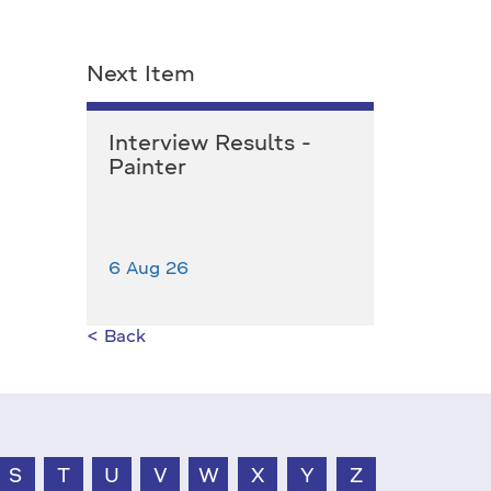
Next Item
Interview Results -
Painter
6 Aug 26
< Back
S
T
U
V
W
X
Y
Z