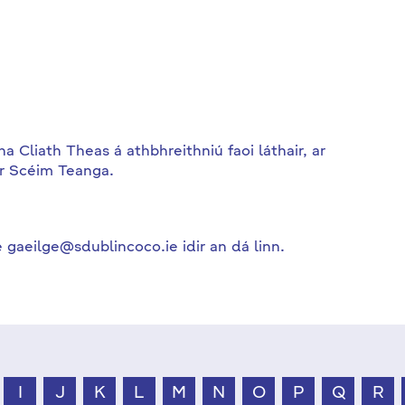
Cliath Theas á athbhreithniú faoi láthair, ar
ár Scéim Teanga.
 gaeilge@sdublincoco.ie idir an dá linn.
I
J
K
L
M
N
O
P
Q
R