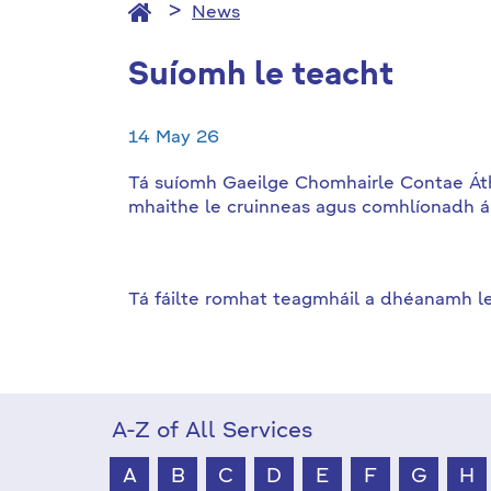
News
Suíomh le teacht
14 May 26
Tá suíomh Gaeilge Chomhairle Contae Átha 
mhaithe le cruinneas agus comhlíonadh 
Tá fáilte romhat teagmháil a dhéanamh le
A-Z of All Services
A
B
C
D
E
F
G
H