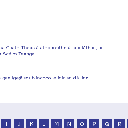
Cliath Theas á athbhreithniú faoi láthair, ar
ár Scéim Teanga.
 gaeilge@sdublincoco.ie idir an dá linn.
I
J
K
L
M
N
O
P
Q
R