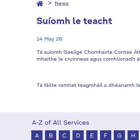
News
Suíomh le teacht
14 May 26
Tá suíomh Gaeilge Chomhairle Contae Átha 
mhaithe le cruinneas agus comhlíonadh 
Tá fáilte romhat teagmháil a dhéanamh le
A-Z of All Services
A
B
C
D
E
F
G
H