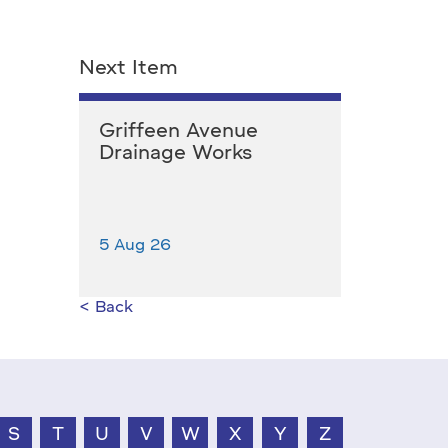
Next Item
Griffeen Avenue
Drainage Works
5 Aug 26
< Back
S
T
U
V
W
X
Y
Z