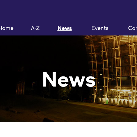
Home
A-Z
News
Events
Con
News