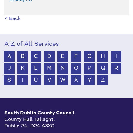
6 Aug 26
< Back
A-Z of All Services
A
B
C
D
E
F
G
H
I
J
K
L
M
N
O
P
Q
R
S
T
U
V
W
X
Y
Z
South Dublin County Council
County Hall Tallaght,
Dublin 24, D24 A3XC