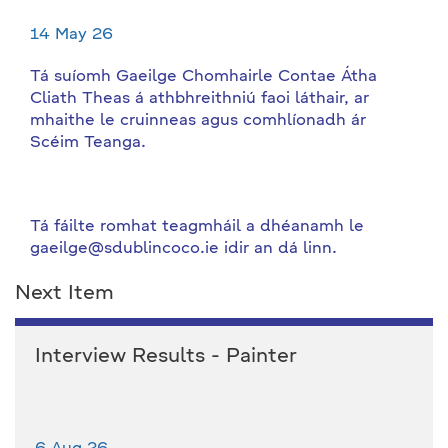
14 May 26
Tá suíomh Gaeilge Chomhairle Contae Átha
Cliath Theas á athbhreithniú faoi láthair, ar
mhaithe le cruinneas agus comhlíonadh ár
Scéim Teanga.
Tá fáilte romhat teagmháil a dhéanamh le
gaeilge@sdublincoco.ie idir an dá linn.
Next Item
Interview Results - Painter